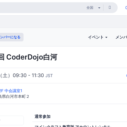
イベント
メン
ンバーになる
 CoderDojo白河
（土）09:30 - 11:30
JST
2F 中会議室1
 福島県白河市本町２
通常参加
む
マインクラフト教育版 アカウントレンタル