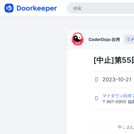
メ
CoderDojo 白河
[中止]第55回
2023-10-21
マイタウン白河 
〒961-0905
申し込