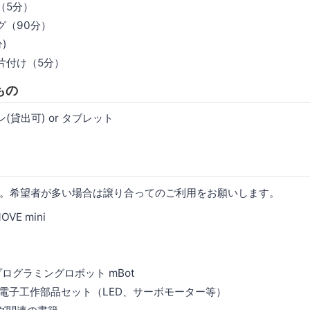
（5分）
グ（90分）
)
片付け（5分）
もの
(貸出可) or タブレット
。希望者が多い場合は譲り合ってのご利用をお願いします。
MOVE mini
k プログラミングロボット mBot
ry Pi電子工作部品セット（LED、サーボモーター等）